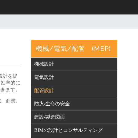
機械/電気/配管 (MEP)
機械設計
ム設計を提
電気設計
を効率的に
できます。
配管設計
宅、商業、
防火/生命の安全
建設/製造図面
BIMの設計とコンサルティング