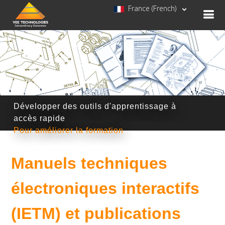
France (French)
Développer des outils d'apprentissage à
accès rapide
Pour améliorer la formation
Manuels techniques
électroniques interactifs
(IETM) et publications